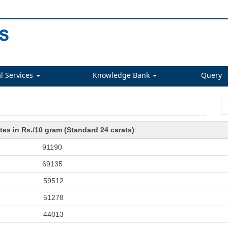
l Services
Knowledge Bank
Query
tes in Rs./10 gram (Standard 24 carats)
91190
69135
59512
51278
44013