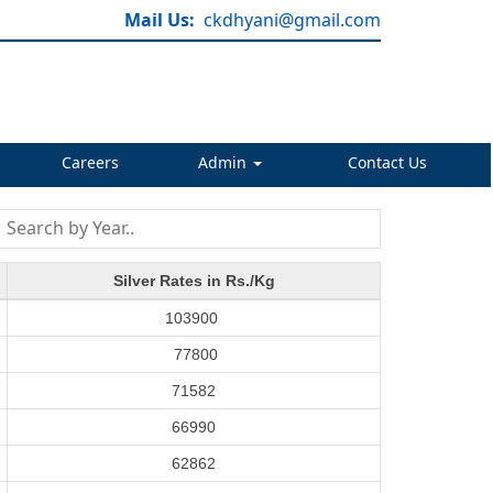
Mail Us:
ckdhyani@gmail.com
Careers
Admin
Contact Us
Silver Rates in Rs./Kg
103900
77800
71582
66990
62862